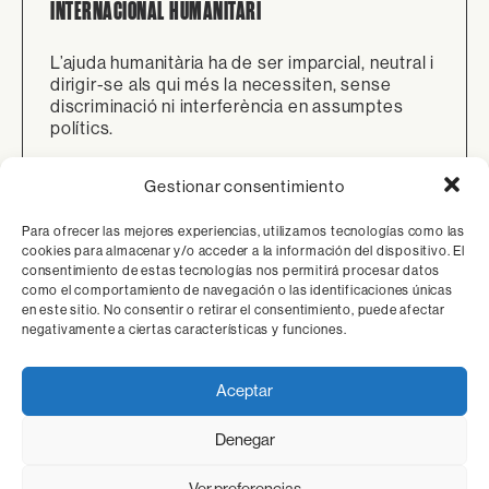
INTERNACIONAL HUMANITARI
L’ajuda humanitària ha de ser imparcial, neutral i
dirigir-se als qui més la necessiten, sense
discriminació ni interferència en assumptes
polítics.
Gestionar consentimiento
Para ofrecer las mejores experiencias, utilizamos tecnologías como las
cookies para almacenar y/o acceder a la información del dispositivo. El
consentimiento de estas tecnologías nos permitirá procesar datos
como el comportamiento de navegación o las identificaciones únicas
en este sitio. No consentir o retirar el consentimiento, puede afectar
negativamente a ciertas características y funciones.
Aceptar
SEGURETAT DEL PERSONAL HUMANITARI
Denegar
Ver preferencias