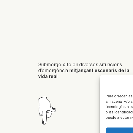
Submergeix-te en diverses situacions
d’emergència
mitjançant escenaris de la
vida real
Para ofrecer la
almacenar y/o a
tecnologías no
o las identifica
puede afectar n