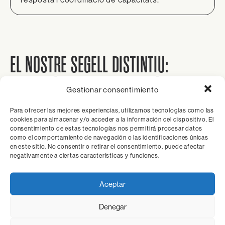
EL NOSTRE SEGELL DISTINTIU:
LA LOGÍSTICA HUMANITÀRIA
Gestionar consentimiento
Para ofrecer las mejores experiencias, utilizamos tecnologías como las
cookies para almacenar y/o acceder a la información del dispositivo. El
Des de fa 30 anys Farmamundi està
consentimiento de estas tecnologías nos permitirá procesar datos
como el comportamiento de navegación o las identificaciones únicas
especialitzada en el
subministrament de
en este sitio. No consentir o retirar el consentimiento, puede afectar
medicaments en contextos de crisi
, la
negativamente a ciertas características y funciones.
qual cosa ens ha permés donar suport als
programes de salut de molts països i
Aceptar
aportar la nostra professionalitat en
Denegar
situacions d’emergència en les quals
es