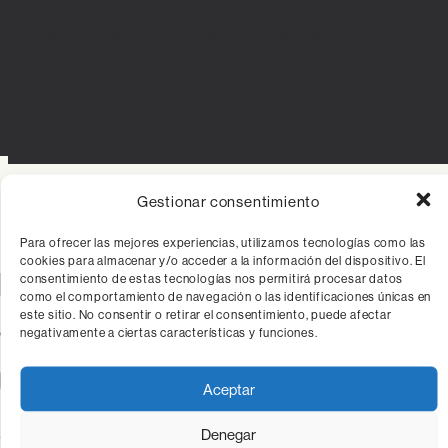
Te damos la bienvenida a WordPress. Esta es tu
primera entrada. Edítala o bórrala, ¡luego empieza a
escribir!
12 Dic 2023
Gestionar consentimiento
Para ofrecer las mejores experiencias, utilizamos tecnologías como las
cookies para almacenar y/o acceder a la información del dispositivo. El
Entradas recientes
consentimiento de estas tecnologías nos permitirá procesar datos
como el comportamiento de navegación o las identificaciones únicas en
este sitio. No consentir o retirar el consentimiento, puede afectar
¡Hola, mundo!
negativamente a ciertas características y funciones.
Comentarios recientes
Aceptar
Un comentarista de WordPress
en
¡Hola, mundo!
Denegar